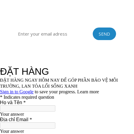
ĐĂNG KÝ ĐỂ NHẬN TIN TỨC TỪ VINASTRAWS