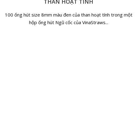
THAN HOẠT TÍNH
100 ống hút size 8mm màu đen của than hoạt tính trong một
hộp ống hút Ngũ cốc của VinaStraws...
CÔNG TY CỔ PHẦN VINASTRAWS
Trụ sở chính: Xã Kim Liên, Huyện Kim Thành, Tỉnh Hải Dương
Văn phòng: Tòa nhà 129, Số 51 Quan Nhân, Quận Thanh
Xuân, TP Hà Nội
Hotline: 0967399125 | Skype: vinastraws | Email:
vinastraws@gmail.com