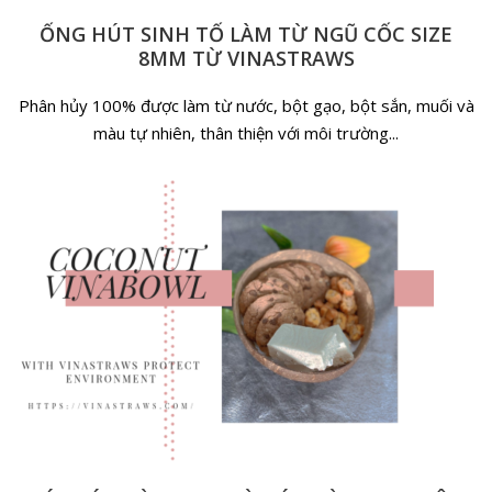
gravida mollis quis.
ỐNG HÚT SINH TỐ LÀM TỪ NGŨ CỐC SIZE
8MM TỪ VINASTRAWS
Giao hàng toàn quốc và xuất khẩu ra các th
Giao hàng
Phân hủy 100% được làm từ nước, bột gạo, bột sắn, muối và
trường nước ngoài
màu tự nhiên, thân thiện với môi trường...