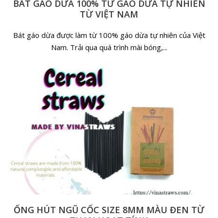
BÁT GÁO DỪA 100% TỪ GÁO DỪA TỰ NHIÊN
TỪ VIỆT NAM
Bát gáo dừa được làm từ 100% gáo dừa tự nhiên của Việt
Nam. Trải qua quá trình mài bóng,...
ỐNG HÚT NGŨ CỐC SIZE 8MM MÀU ĐEN TỪ