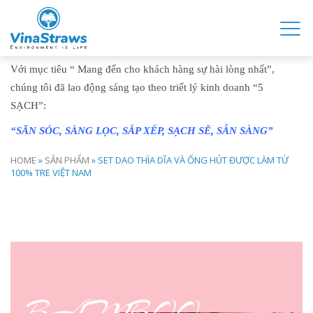
SẢN PHẨM
Với mục tiêu “ Mang đến cho khách hàng sự hài lòng nhất”,
chúng tôi đã lao động sáng tạo theo triết lý kinh doanh “5
SẠCH”:
“SĂN SÓC, SÀNG LỌC, SẮP XẾP, SẠCH SẼ, SẴN SÀNG”
HOME
»
SẢN PHẨM
»
SET DAO THÌA DĨA VÀ ỐNG HÚT ĐƯỢC LÀM TỪ
100% TRE VIỆT NAM