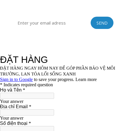
ĐĂNG KÝ ĐỂ NHẬN TIN TỨC TỪ VINASTRAWS