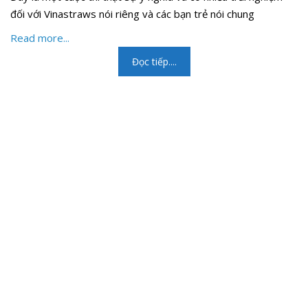
đối với Vinastraws nói riêng và các bạn trẻ nói chung
Read more...
Đọc tiếp....
CÔNG TY CỔ PHẦN VINASTRAWS
Trụ sở chính: Xã Kim Liên, Huyện Kim Thành, Tỉnh Hải Dương
Văn phòng: Tòa nhà 129, Số 51 Quan Nhân, Quận Thanh
Xuân, TP Hà Nội
Hotline: 0967399125 | Skype: vinastraws | Email:
vinastraws@gmail.com