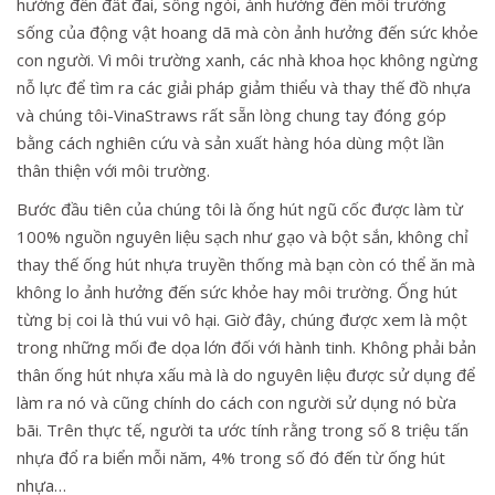
hưởng đến đất đai, sông ngòi, ảnh hưởng đến môi trường
sống của động vật hoang dã mà còn ảnh hưởng đến sức khỏe
con người. Vì môi trường xanh, các nhà khoa học không ngừng
nỗ lực để tìm ra các giải pháp giảm thiểu và thay thế đồ nhựa
và chúng tôi-VinaStraws rất sẵn lòng chung tay đóng góp
bằng cách nghiên cứu và sản xuất hàng hóa dùng một lần
thân thiện với môi trường.
Bước đầu tiên của chúng tôi là ống hút ngũ cốc được làm từ
100% nguồn nguyên liệu sạch như gạo và bột sắn, không chỉ
thay thế ống hút nhựa truyền thống mà bạn còn có thể ăn mà
không lo ảnh hưởng đến sức khỏe hay môi trường. Ống hút
từng bị coi là thú vui vô hại. Giờ đây, chúng được xem là một
trong những mối đe dọa lớn đối với hành tinh. Không phải bản
thân ống hút nhựa xấu mà là do nguyên liệu được sử dụng để
làm ra nó và cũng chính do cách con người sử dụng nó bừa
bãi. Trên thực tế, người ta ước tính rằng trong số 8 triệu tấn
nhựa đổ ra biển mỗi năm, 4% trong số đó đến từ ống hút
nhựa…