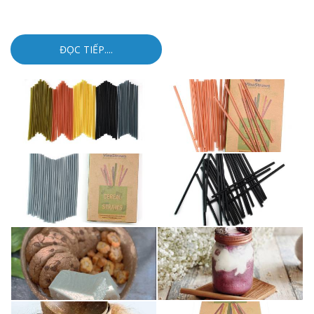
ĐỌC TIẾP....