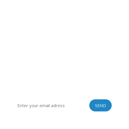
CÔNG TY CỔ PHẦN VINASTRAWS
Trụ sở chính: Xã Kim Liên, Huyện Kim Thành, Tỉnh Hải Dương
Văn phòng: Tòa nhà 129, Số 51 Quan Nhân, Quận Thanh
Xuân, TP Hà Nội
Hotline: 0967399125 | Skype: vinastraws | Email:
vinastraws@gmail.com
ĐĂNG KÝ ĐỂ NHẬN TIN TỨC TỪ VINASTRAWS