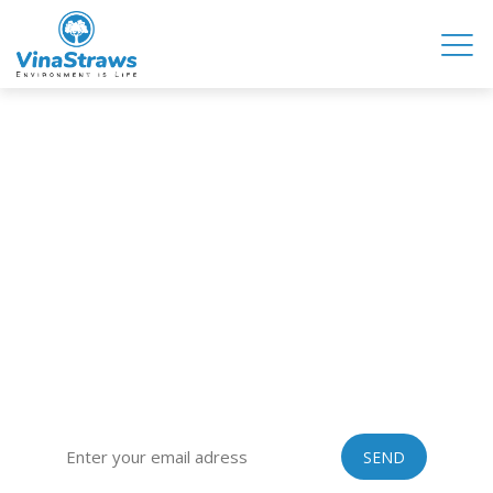
CÔNG TY CỔ PHẦN VINASTRAWS
Trụ sở chính: Xã Kim Liên, Huyện Kim Thành, Tỉnh Hải Dương
Văn phòng: Tòa nhà 129, Số 51 Quan Nhân, Quận Thanh
Xuân, TP Hà Nội
Hotline: 0967399125 | Skype: vinastraws | Email:
vinastraws@gmail.com
ĐĂNG KÝ ĐỂ NHẬN TIN TỨC TỪ VINASTRAWS