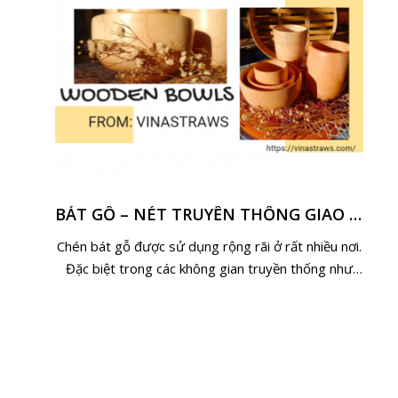
BÁT GỖ – NÉT TRUYỀN THỐNG GIAO THOA TRONG THỜI HIỆN ĐẠI
Chén bát gỗ được sử dụng rộng rãi ở rất nhiều nơi.
Đặc biệt trong các không gian truyền thống như
các nhà hàng mang hơi hướng Việt