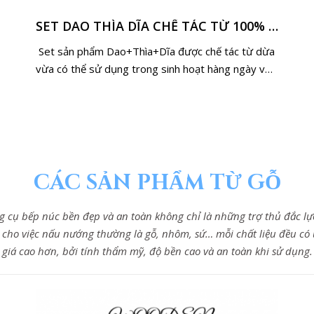
SET DAO THÌA DĨA CHẾ TÁC TỪ 100% GỖ DỪA TỰ NHIÊN
Set sản phẩm Dao+Thìa+Dĩa được chế tác từ dừa
vừa có thể sử dụng trong sinh hoạt hàng ngày vừa
có thể làm decor trang trí nhà cửa, quán ăn,..
CÁC SẢN PHẨM TỪ GỖ
g cụ bếp núc bền đẹp và an toàn không chỉ là những trợ thủ đắc 
cho việc nấu nướng thường là gỗ, nhôm, sứ… mỗi chất liệu đều có
giá cao hơn, bởi tính thẩm mỹ, độ bền cao và an toàn khi sử dụng.