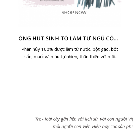
ỐNG HÚT SINH TỐ LÀM TỪ NGŨ CỐC SIZE 8MM TỪ VINASTRAWS
Phân hủy 100% được làm từ nước, bột gạo, bột
sắn, muối và màu tự nhiên, thân thiện với môi
trường và phân hủy hoàn toàn trong tự nhiên
Tre - loài cây gắn liền với lịch sử, với con người
mỗi người con Việt. Hiện nay các sản ph