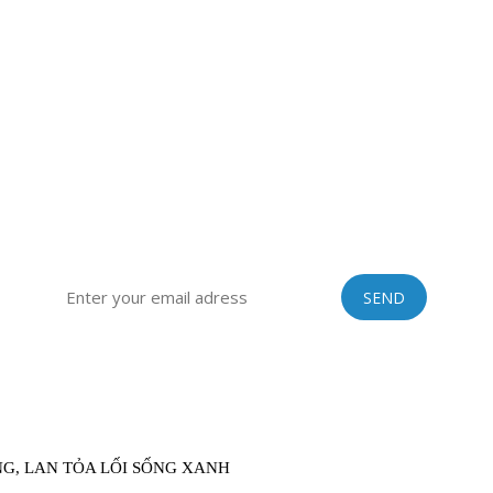
ÚNG TÔI
FA
CÔNG TY CỔ PHẦN VINASTRAWS
Trụ sở chính: Xã Kim Liên, Huyện Kim Thành, Tỉnh Hải Dương
 phòng: Tòa nhà 129, Số 51 Quan Nhân, Quận Thanh Xuân, TP Hà
ne: 0967399125 | Skype: vinastraws | Email: vinastraws@gma
ĐĂNG KÝ ĐỂ NHẬN TIN TỨC TỪ VINASTRAWS