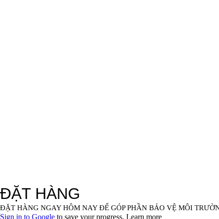
SẢN PHẨM
THƯƠNG HIỆU
VỀ CH
Văn
Hotli