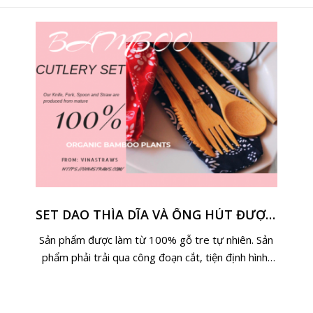
SET DAO THÌA DĨA VÀ ỐNG HÚT ĐƯỢC LÀM TỪ 100% TRE VIỆT NAM
Sản phẩm được làm từ 100% gỗ tre tự nhiên. Sản
phẩm phải trải qua công đoạn cắt, tiện định hình,
chà nhám, đánh bóng phơi nắng hoặc sấy