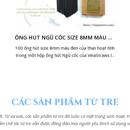
ỐNG HÚT NGŨ CỐC SIZE 8MM MÀU ĐEN TỪ THAN HOẠT TÍNH
100 ống hút size 8mm màu đen của than hoạt tính
trong một hộp ống hút Ngũ cốc của VinaStraws là
một lựa chọn tuyệt vời cho đồ uống của bạn
CÁC SẢN PHẨM TỪ TRE
 Việt. Từ xa xưa, các sản phẩm từ tre đã luôn có mặt trong sinh hoạt,
ẩm chế tác từ tre vẫn được đông đảo mọi người yêu thích sử dụng vì