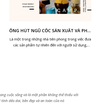
ỐNG HÚT NGŨ CỐC SẢN XUẤT VÀ PHÂN PHỐI ĐỘC QUYỀN BỞI VINASTRAWS
Là một trong những nhà tiên phong trong việc đưa
các sản phẩm tự nhiên đến với người sử dụng,
Vinastraws luôn nỗ lực đem đến những gì tốt nhấ
 trong cuộc sống và là một phần không thể thiếu với
 tính dẻo dai, bền đẹp và an toàn của nó