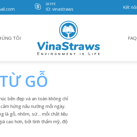
SKYPE
Kết nối
ail.com
ID: vinastraws
HÚNG TÔI
FAQ
 TỪ GỖ
núc bền đẹp và an toàn không chỉ
m cảm hứng nấu nướng mỗi ngày.
g là gỗ, nhôm, sứ… mỗi chất liệu
giá cao hơn, bởi tính thẩm mỹ, độ