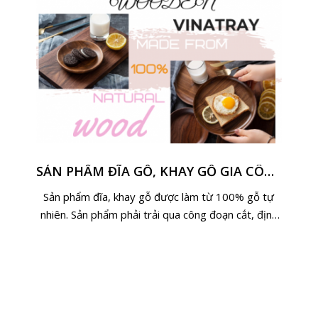
SẢN PHẨM ĐĨA GỖ, KHAY GỖ GIA CÔNG TỪ 100% GỖ TỰ NHIÊN
Sản phẩm đĩa, khay gỗ được làm từ 100% gỗ tự
nhiên. Sản phẩm phải trải qua công đoạn cắt, định
hình gỗ, tiện định hình, chà nhám, đánh bóng